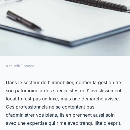
Accueil
›
Finance
FINANCE
Spécialistes de
Dans le secteur de l'immobilier, confier la gestion de
son patrimoine à des spécialistes de l'investissement
l'investissement locatif : ils
locatif n'est pas un luxe, mais une démarche avisée.
prendront soin de votre bien
Ces professionnels ne se contentent pas
d'administrer vos biens, ils en prennent aussi soin
telesphore
•
20 avril 2024
•
3 min de lecture
avec une expertise qui rime avec tranquillité d'esprit.