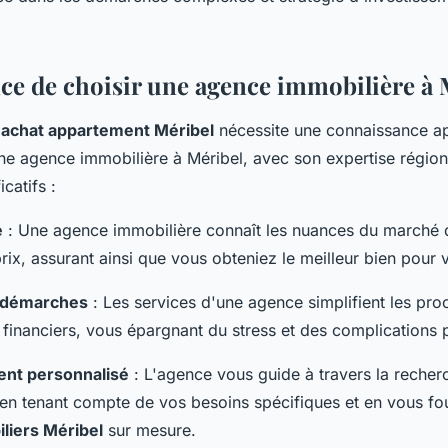
t ?
ce de choisir une agence immobilière à 
n
achat appartement Méribel
nécessite une connaissance a
ne agence immobilière à Méribel, avec son expertise régiona
catifs :
e
: Une agence immobilière connaît les nuances du marché 
ix, assurant ainsi que vous obteniez le meilleur bien pour 
s démarches
: Les services d'une agence simplifient les pro
t financiers, vous épargnant du stress et des complications p
t personnalisé
: L'agence vous guide à travers la recher
 en tenant compte de vos besoins spécifiques et en vous fo
liers Méribel
sur mesure.