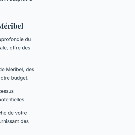
Méribel
pprofondie du
le, offre des
de Méribel, des
votre budget.
cessus
otentielles.
che de votre
urnissant des