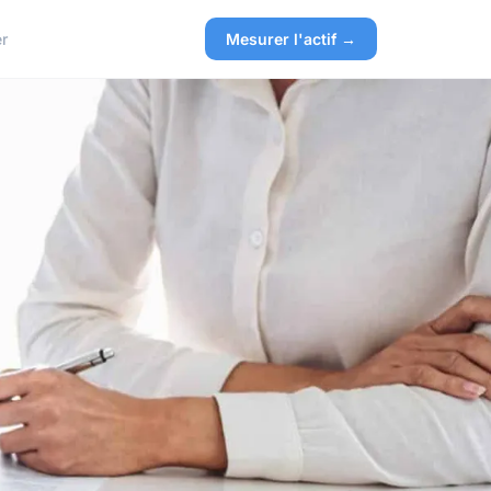
r
Mesurer l'actif →