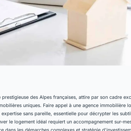
à méribel :
 prestigieuse des Alpes françaises, attire par son cadre exc
obilières uniques. Faire appel à une agence immobilière lo
ous aider dans
 expertise sans pareille, essentielle pour décrypter les subt
uver le logement idéal requiert un accompagnement sur-mes
nce dans les démarches complexes et stratégie d'investisse