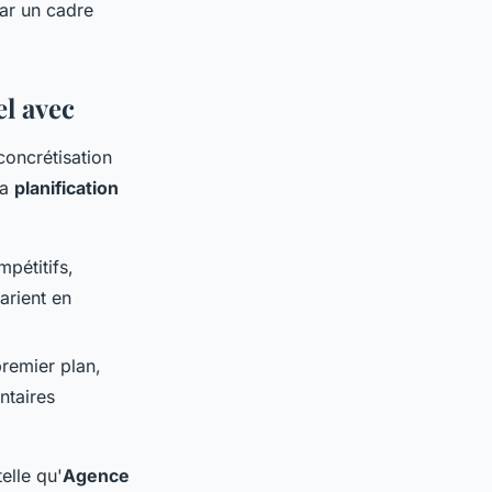
par un cadre
el avec
concrétisation
la
planification
pétitifs,
arient en
premier plan,
ntaires
elle qu'
Agence