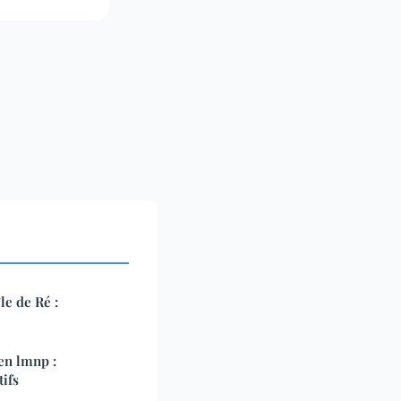
le de Ré :
en lmnp :
ifs