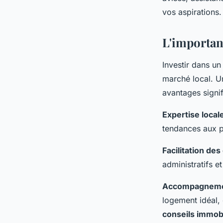
l'achat d'un logemen
vos aspirations.
telesphore
•
29 avril 2024
•
3 min de lecture
L'importan
Investir dans u
marché local. U
avantages signifi
Expertise local
tendances aux pr
Facilitation de
administratifs e
Accompagnemen
logement idéal,
conseils immobi