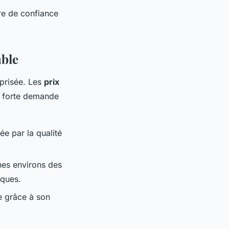
re de confiance
mble
i prisée. Les
prix
a forte demande
ée par la qualité
hes environs des
iques.
le grâce à son