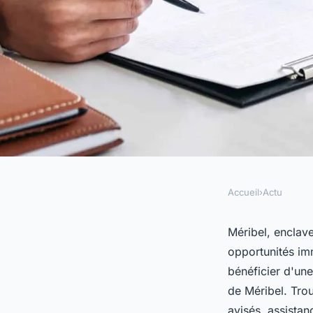
Accueil
›
Actu
ACTU
Agence immobilière 
Méribel, enclave
opportunités imm
comment elle peut v
bénéficier d'une
de Méribel. Tro
avisés, assista