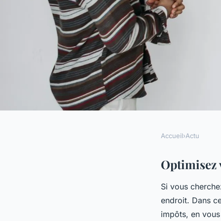
Accueil
›
Actu
ACTU
Optimisez vos impôts
Optimisez v
Si vous cherche
alléger vos finances
endroit. Dans ce
impôts, en vous