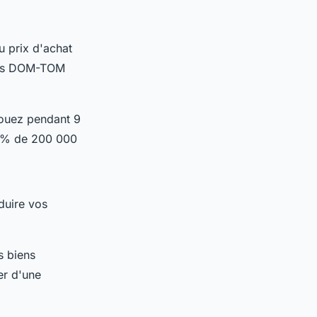
 prix d'achat
 les DOM-TOM
louez pendant 9
 % de 200 000
duire vos
s biens
er d'une