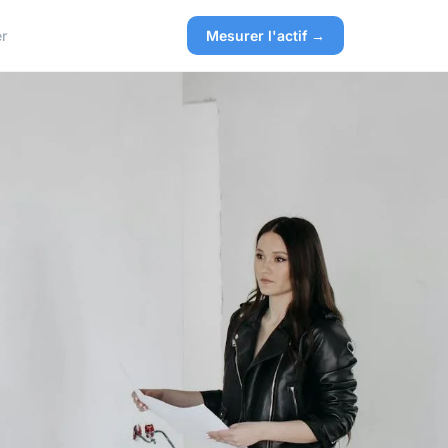
r
Mesurer l'actif →