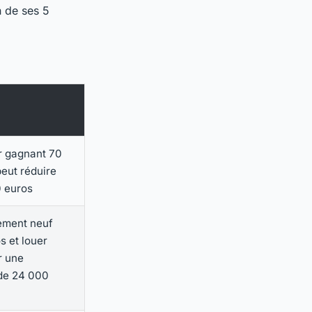
 de ses 5
.
r gagnant 70
eut réduire
0 euros
ement neuf
 et louer
r une
 de 24 000