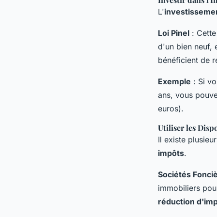
L'
investissemen
Loi Pinel
: Cette
d'un bien neuf,
bénéficient de r
Exemple
: Si v
ans, vous pouve
euros).
Utiliser les Disp
Il existe plusieu
impôts
.
Sociétés Fonciè
immobiliers pou
réduction d'im