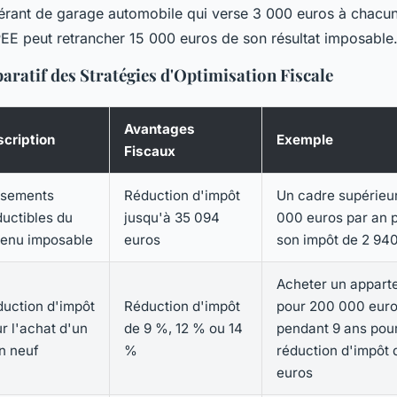
érant de garage automobile qui verse 3 000 euros à chacun
PEE peut retrancher 15 000 euros de son résultat imposable
ratif des Stratégies d'Optimisation Fiscale
Avantages
cription
Exemple
Fiscaux
rsements
Réduction d'impôt
Un cadre supérieu
uctibles du
jusqu'à 35 094
000 euros par an p
venu imposable
euros
son impôt de 2 94
Acheter un appart
uction d'impôt
Réduction d'impôt
pour 200 000 euros
r l'achat d'un
de 9 %, 12 % ou 14
pendant 9 ans pou
n neuf
%
réduction d'impôt
euros