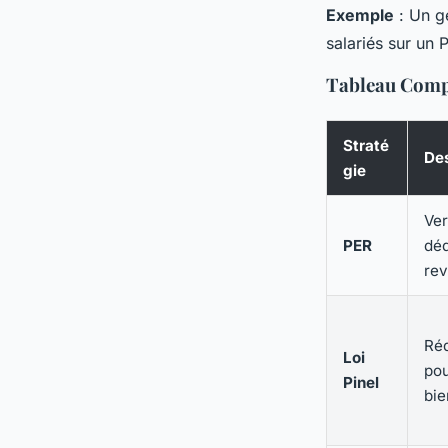
Exemple
: Un g
salariés sur un 
Tableau Compa
Straté
Des
gie
Ve
PER
déd
re
Réd
Loi
pou
Pinel
bie