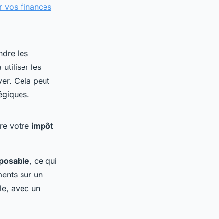
r vos finances
ndre les
utiliser les
er. Cela peut
égiques.
ire votre
impôt
posable
, ce qui
ments sur un
le, avec un