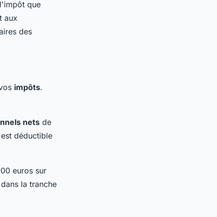
l'impôt que
t aux
aires des
 vos
impôts
.
nnels nets
de
est déductible
000 euros sur
 dans la tranche