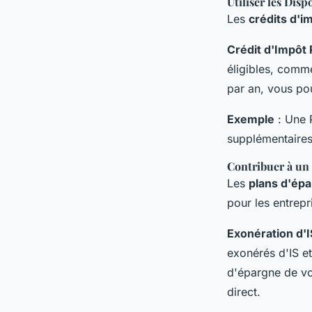
Utiliser les Disp
Les
crédits d'i
Crédit d'Impôt
éligibles, comme
par an, vous po
Exemple
: Une 
supplémentaires 
Contribuer à un 
Les
plans d'épa
pour les entrepri
Exonération d'I
exonérés d'IS et
d'épargne de vo
direct.