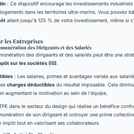
din
: Ce dispositif encourage les investissements industriels 
logements dans les territoires ultra-marins. Vous pouvez bé
pôt
allant jusqu'à 125 % de votre investissement, même si c
r les Entreprises
munération des Dirigeants et des Salariés
unération des dirigeants et des salariés peut être une str
mpôt sur les sociétés (IS)
.
ibles
: Les salaires, primes et avantages versés aux salari
 des
charges déductibles
du résultat imposable. Cela diminu
en augmentant la motivation au sein de l'équipe.
PE dans le secteur du design qui réalise un bénéfice confo
unération de son dirigeant et octroyer une prime collective
n impôt tout en valorisant ses collaborateurs.