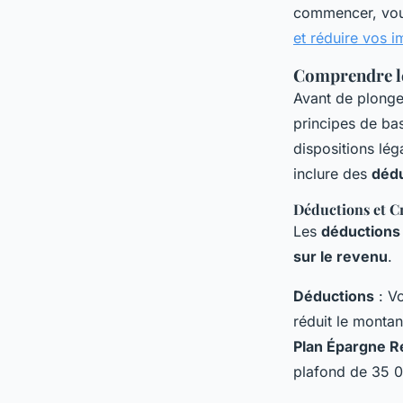
telesphore
•
15 janvier 2025
•
6 min de lecture
commencer, vous
et réduire vos 
Comprendre le
Avant de plonger
principes de bas
dispositions lég
inclure des
déd
Déductions et C
Les
déductions
sur le revenu
.
Déductions
: V
réduit le monta
Plan Épargne Re
plafond de 35 0