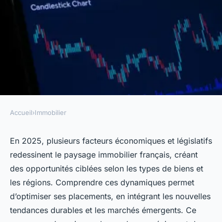
Accueil
›
Immobilier
IMMOBILIER
2025 : les meilleures
En 2025, plusieurs facteurs économiques et législatifs
redessinent le paysage immobilier français, créant
opportunités d'investissement
des opportunités ciblées selon les types de biens et
immobilier
les régions. Comprendre ces dynamiques permet
d’optimiser ses placements, en intégrant les nouvelles
telesphore
•
17 février 2026
•
8 min de lecture
tendances durables et les marchés émergents. Ce