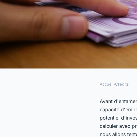
Accueil
›
Crédits
CRÉDITS
Comment calculer vo
Avant d'entamer
capacité d'empr
d'emprunt efficace
potentiel d'inve
calculer avec pr
nous allons tent