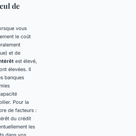
lcul de
lorsque vous
tement le coût
néralement
ue) et de
ntérêt
est élevé,
ont élevées. Il
tes banques
omies
capacité
lier. Pour la
bre de facteurs :
érêt du crédit
entuellement les
nts dans vos