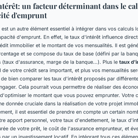
ntérêt: un facteur déterminant dans le ca
cité d'emprunt
t est un autre élément essentiel à intégrer dans vos calculs 
pacité d'emprunt. En effet, le taux d'intérêt influence direc
rédit immobilier et le montant de vos mensualités. Il est gé
centage et se compose du taux de base (défini par la banq
 (taux d'assurance, marge de la banque...). Plus le
taux d'i
al de votre crédit sera important, et plus vos mensualités ser
l de bien comparer les taux d'intérêt proposés par différen
ngager. Cela pourrait vous permettre de réaliser des écon
et d'optimiser le montant que vous pouvez emprunter. Votre 
e donnée cruciale dans la réalisation de votre projet immobi
ement, il est essentiel de prendre en compte un certain nom
re apport personnel, votre taux d'endettement, le taux d'int
urée de votre prêt, le coût de l'assurance emprunteur, et év
 par un investissement locatif. En intégrant tous ces éléme