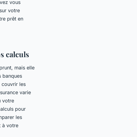
uvez vous
sur votre
tre prêt en
s calculs
prunt, mais elle
es banques
couvrir les
ssurance varie
u votre
alculs pour
mparer les
 à votre