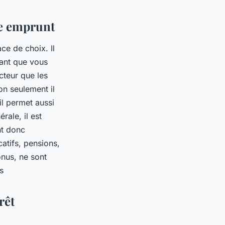
re emprunt
ce de choix. Il
tant que vous
cteur que les
n seulement il
il permet aussi
ale, il est
nt donc
catifs, pensions,
onus, ne sont
s
rêt