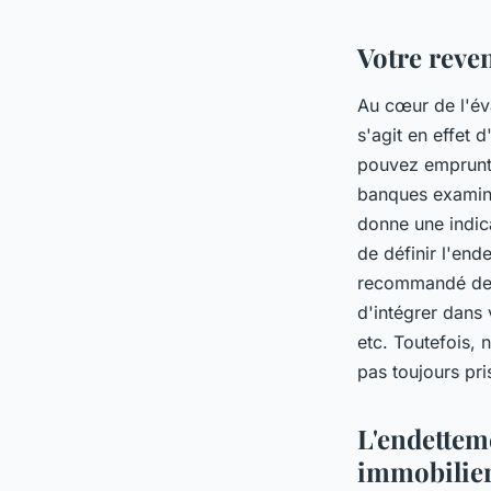
telesphore
•
3 août 2023
•
6 min de lecture
Votre reve
Au cœur de l'év
s'agit en effet
pouvez emprunt
banques examine
donne une indica
de définir l'en
recommandé de 
d'intégrer dans 
etc. Toutefois,
pas toujours pr
L'endettem
immobilie