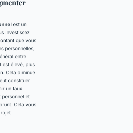
ugmenter
onnel
est un
us investissez
montant que vous
s personnelles,
énéral entre
 est élevé, plus
on. Cela diminue
eut constituer
ir un taux
t personnel et
mprunt. Cela vous
rojet