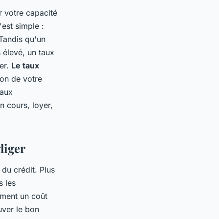
r votre capacité
'est simple :
 Tandis qu'un
 élevé, un taux
er.
Le taux
ion de votre
taux
n cours, loyer,
liger
 du crédit. Plus
s les
ement un coût
ouver le bon