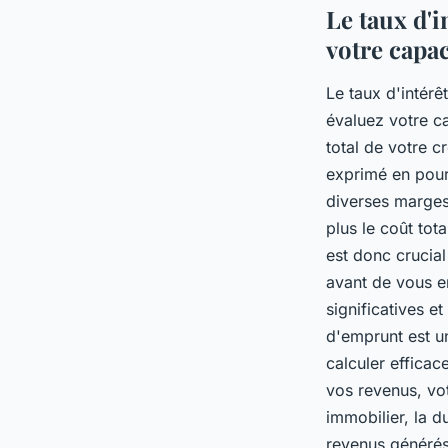
Le taux d'i
votre capa
Le taux d'intérê
évaluez votre ca
total de votre c
exprimé en pour
diverses marges
plus le coût tot
est donc crucia
avant de vous e
significatives 
d'emprunt est un
calculer efficac
vos revenus, vot
immobilier, la d
revenus générés