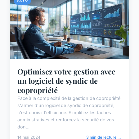
ACTU
Optimisez votre gestion avec
un logiciel de syndic de
copropriété
Face à la complexité de la gestion de copropriété,
s'armer d'un logiciel de syndic de copropriété,
c'est choisir l'efficience. Simplifiez les tâches
administratives et renforcez la sécurité de vos
don...
14 mai 2024
3 min de lecture →