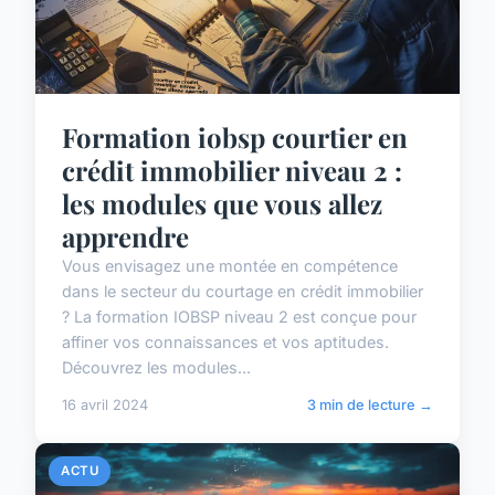
Formation iobsp courtier en
crédit immobilier niveau 2 :
les modules que vous allez
apprendre
Vous envisagez une montée en compétence
dans le secteur du courtage en crédit immobilier
? La formation IOBSP niveau 2 est conçue pour
affiner vos connaissances et vos aptitudes.
Découvrez les modules...
16 avril 2024
3 min de lecture →
ACTU