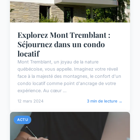
Explorez Mont Tremblant :
Séjournez dans un condo
locatif
Mont Tremblant, un joyau de la nature
québécoise, vous appelle. Imaginez votre réveil
face à la majesté des montagnes, le confort d'un
condo locatif comme point d'ancrage de votre
expérience. Au cœur ...
12 mars 2024
3 min de lecture →
ACTU