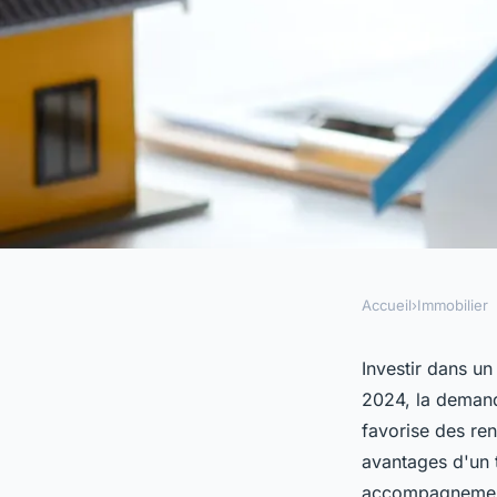
Accueil
›
Immobilier
IMMOBILIER
Investissement locat
Investir dans un 
2024, la demand
rentabilité assurée !
favorise des re
avantages d'un t
accompagnement 