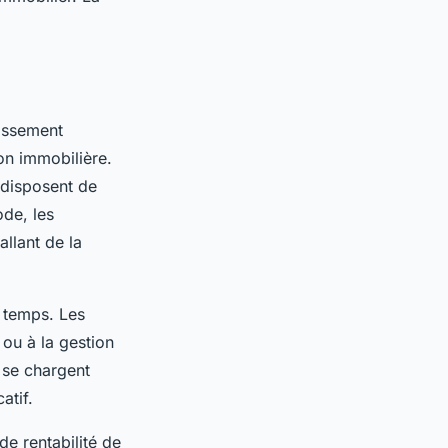
tissement
ion immobilière.
 disposent de
ode, les
allant de la
e temps. Les
 ou à la gestion
 se chargent
atif.
e rentabilité de