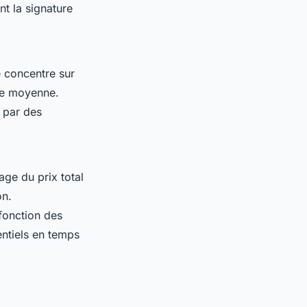
ant la signature
 concentre sur
lle moyenne.
 par des
ge du prix total
on.
fonction des
entiels en temps