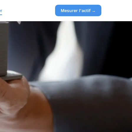
r
Mesurer l'actif →