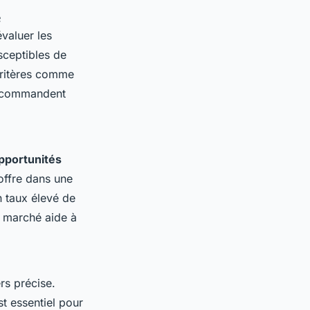
é
évaluer les
ceptibles de
critères comme
 recommandent
pportunités
offre dans une
n taux élevé de
u marché aide à
rs précise.
t essentiel pour