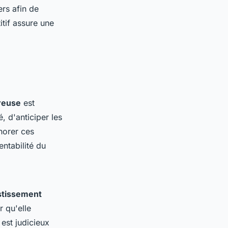
ers afin de
tif assure une
ureuse
est
, d'anticiper les
norer ces
ntabilité du
estissement
 qu'elle
 est judicieux