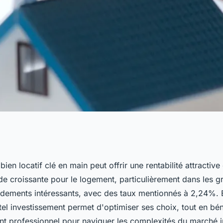
if clé en main :
bien locatif clé en main peut offrir une rentabilité attractive
e croissante pour le logement, particulièrement dans les gr
ndements intéressants, avec des taux mentionnés à 2,24%. 
el investissement permet d'optimiser ses choix, tout en bén
professionnel pour naviguer les complexités du marché i