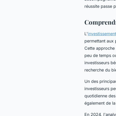
telesphore
•
18 décembre 2024
•
8 min de lecture
réussite passe p
Comprendre
L'
investissement
permettant aux p
Cette approche 
peu de temps ou 
investisseurs bé
recherche du bie
Un des principau
investisseurs pe
quotidienne des 
également de la 
En 2024, l'anal