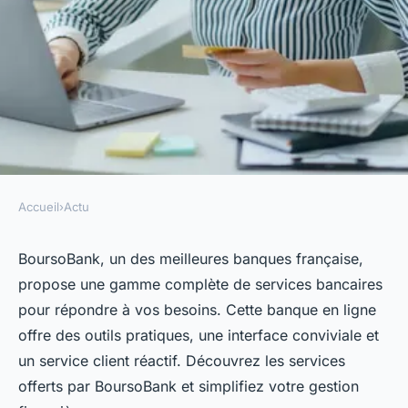
Accueil
›
Actu
ACTU
Quels sont les services
BoursoBank, un des meilleures banques française,
propose une gamme complète de services bancaires
proposés par BoursoBank ?
pour répondre à vos besoins. Cette banque en ligne
offre des outils pratiques, une interface conviviale et
telesphore
•
18 février 2024
•
2 min de lecture
un service client réactif. Découvrez les services
offerts par BoursoBank et simplifiez votre gestion