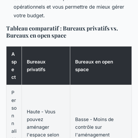
opérationnels et vous permettre de mieux gérer
votre budget.
Tableau comparatif : Bureaux privatifs vs.
Bureaux en open space
A
sp
Bureaux
Bureaux en open
e
privatifs
space
ct
P
er
so
Haute - Vous
n
pouvez
Basse - Moins de
n
aménager
contrôle sur
ali
l'espace selon
l'aménagement