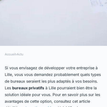
Accueil
›
Actu
ACTU
10 raisons de choisir des
Si vous envisagez de développer votre entreprise à
Lille, vous vous demandez probablement quels types
bureaux privatifs à lille pour
de bureaux seraient les plus adaptés à vos besoins.
votre entreprise
Les
bureaux privatifs
à Lille pourraient bien être la
solution idéale pour vous. Pour en savoir plus sur les
telesphore
•
15 janvier 2025
•
9 min de lecture
avantages de cette option, consultez cet article