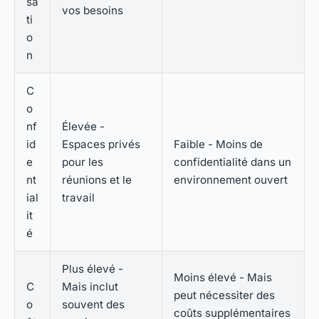
sa
vos besoins
ti
o
n
C
o
nf
Élevée -
id
Espaces privés
Faible - Moins de
e
pour les
confidentialité dans un
nt
réunions et le
environnement ouvert
ial
travail
it
é
Plus élevé -
Moins élevé - Mais
C
Mais inclut
peut nécessiter des
o
souvent des
coûts supplémentaires