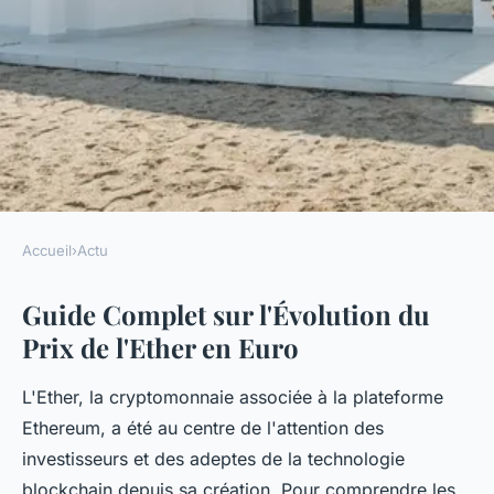
Accueil
›
Actu
ACTU
Guide Complet sur l'Évolution du
Guide complet sur l'évolution
Prix de l'Ether en Euro
du prix de l'ether en euro
L'Ether, la cryptomonnaie associée à la plateforme
telesphore
•
20 janvier 2025
•
5 min de lecture
Ethereum, a été au centre de l'attention des
investisseurs et des adeptes de la technologie
blockchain depuis sa création. Pour comprendre les