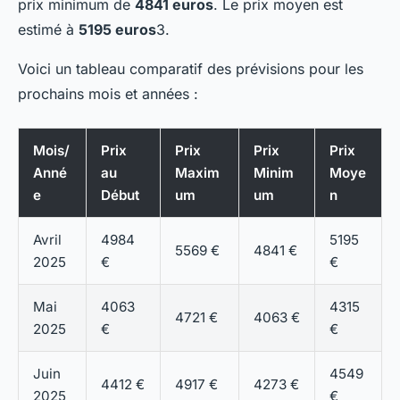
prix minimum de
4841 euros
. Le prix moyen est
estimé à
5195 euros
3.
Voici un tableau comparatif des prévisions pour les
prochains mois et années :
Mois/
Prix
Prix
Prix
Prix
Anné
au
Maxim
Minim
Moye
e
Début
um
um
n
Avril
4984
5195
5569 €
4841 €
2025
€
€
Mai
4063
4315
4721 €
4063 €
2025
€
€
Juin
4549
4412 €
4917 €
4273 €
2025
€