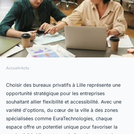
Accueil
›
Actu
ACTU
Bureaux privatifs à lille : un
Choisir des bureaux privatifs à Lille représente une
opportunité stratégique pour les entreprises
choix stratégique pour votre
souhaitant allier flexibilité et accessibilité. Avec une
entreprise
variété d'options, du cœur de la ville à des zones
spécialisées comme EuraTechnologies, chaque
telesphore
•
11 décembre 2024
•
6 min de lecture
espace offre un potentiel unique pour favoriser la